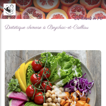
Les Rituels de PO
Diététique chinoise à Beychac-et-Caillau